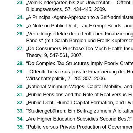
„Vom Kindergarten bis zur Universität – Öffentl
Bildungswesens, 57, 434-445, 2009.
„A Principal-Agent-Approach to a Self-administe
„A Note on Public Debt, Tax-Exempt Bonds, and
„Verteilungseffekte der öffentlichen Finanzier
Panels“ (mit Sarah Borgloh und Frank Kupferschm
„Do Consumers Purchase Too Much Health Insura
Theory, 9, 547-561, 2007.
“Do Complex Tax Structures Imply Poorly Crafte
„Öffentliche versus private Finanzierung der Ho
Wirtschaftspolitik, 7, 285-307, 2006.
„National Minimum Wages, Capital Mobility, and
„Public Pensions and the Role of Real versus Fi
„Public Debt, Human Capital Formation, and Dyna
“Studiengebühren: Ein Beitrag zu mehr Allokation
„Are Higher Education Subsidies Second Best?”
“Public versus Private Production of Government 