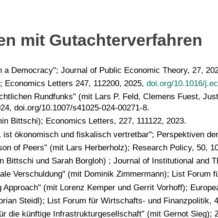
ften mit Gutachterverfahren
n a Democracy"; Journal of Public Economic Theory, 27, 20
g); Economics Letters 247, 112200, 2025,
doi.org/10.1016/j.e
echtlichen Rundfunks" (mit Lars P. Feld, Clemens Fuest, Ju
2024, doi.org/10.1007/s41025-024-00271-8.
n Bittschi); Economics Letters, 227, 111122, 2023.
t ökonomisch und fiskalisch vertretbar"; Perspektiven der W
son of Peers” (mit Lars Herberholz); Research Policy, 50, 1
n Bittschi und Sarah Borgloh) ; Journal of Institutional and
ale Verschuldung" (mit Dominik Zimmermann); List Forum für 
 Approach" (mit Lorenz Kemper und Gerrit Vorhoff); Europea
an Steidl); List Forum für Wirtschafts- und Finanzpolitik, 
 die künftige Infrastrukturgesellschaft” (mit Gernot Sieg); Ze