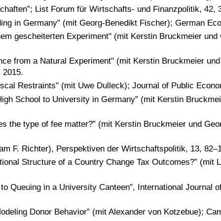
chaften”; List Forum für Wirtschafts- und Finanzpolitik, 42,
ding in Germany" (mit Georg-Benedikt Fischer); German Eco
em gescheiterten Experiment" (mit Kerstin Bruckmeier und 
nce from a Natural Experiment" (mit Kerstin Bruckmeier und
 2015.
Fiscal Restraints" (mit Uwe Dulleck); Journal of Public Econ
 High School to University in Germany” (mit Kerstin Bruckme
oes the type of fee matter?” (mit Kerstin Bruckmeier und Ge
F. Richter), Perspektiven der Wirtschaftspolitik, 13, 82–
tional Structure of a Country Change Tax Outcomes?” (mit Li
n to Queuing in a University Canteen”, International Journal
 Modeling Donor Behavior” (mit Alexander von Kotzebue); Ca